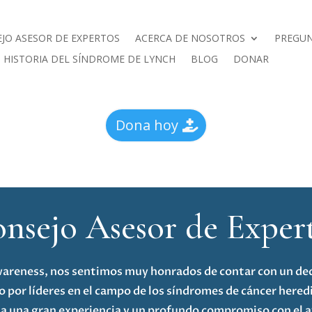
JO ASESOR DE EXPERTOS
ACERCA DE NOSOTROS
PREGUN
HISTORIA DEL SÍNDROME DE LYNCH
BLOG
DONAR
Dona hoy
nsejo Asesor de Exper
reness, nos sentimos muy honrados de contar con un de
 por líderes en el campo de los síndromes de cáncer here
a una gran experiencia y un profundo compromiso con el a