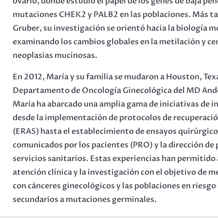
ovario, donde estudió el papel de los genes de baja pene
mutaciones CHEK2 y PALB2 en las poblaciones. Más tar
Gruber, su investigación se orientó hacia la biología m
examinando los cambios globales en la metilación y c
neoplasias mucinosas.
En 2012, María y su familia se mudaron a Houston, Tex
Departamento de Oncología Ginecológica del MD Ander
María ha abarcado una amplia gama de iniciativas de inv
desde la implementación de protocolos de recuperació
(ERAS) hasta el establecimiento de ensayos quirúrgicos
comunicados por los pacientes (PRO) y la dirección de p
servicios sanitarios. Estas experiencias han permitido
atención clínica y la investigación con el objetivo de m
con cánceres ginecológicos y las poblaciones en riesgo
secundarios a mutaciones germinales.