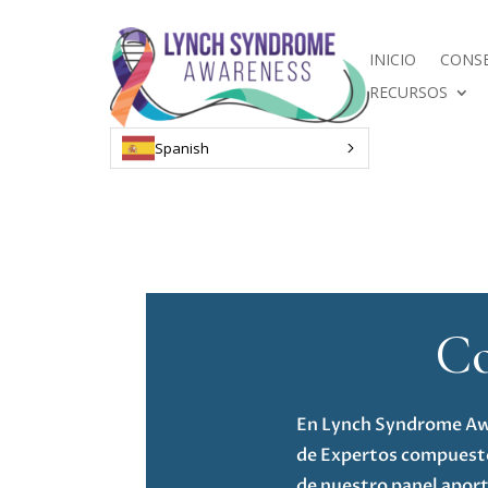
INICIO
CONSE
RECURSOS
Spanish
Co
En Lynch Syndrome Awa
de Expertos compuesto
de nuestro panel aport